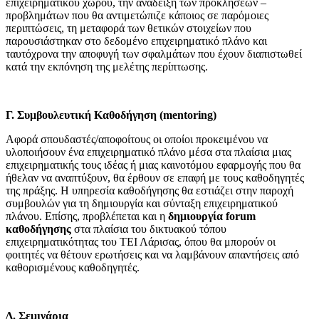
επιχειρηματικού χώρου, την ανάδειξη των προκλήσεων –
προβλημάτων που θα αντιμετώπιζε κάποιος σε παρόμοιες
περιπτώσεις, τη μεταφορά των θετικών στοιχείων που
παρουσιάστηκαν στο δεδομένο επιχειρηματικό πλάνο και
ταυτόχρονα την αποφυγή των σφαλμάτων που έχουν διαπιστωθεί
κατά την εκπόνηση της μελέτης περίπτωσης.
Γ. Συμβουλευτική Καθοδήγηση (
mentoring)
Αφορά σπουδαστές/αποφοίτους οι οποίοι προκειμένου να
υλοποιήσουν ένα επιχειρηματικό πλάνο μέσα στα πλαίσια μιας
επιχειρηματικής τους ιδέας ή μιας καινοτόμου εφαρμογής που θα
ήθελαν να αναπτύξουν, θα έρθουν σε επαφή με τους καθοδηγητές
της πράξης. Η υπηρεσία καθοδήγησης θα εστιάζει στην παροχή
συμβουλών για τη δημιουργία και σύνταξη επιχειρηματικού
πλάνου. Επίσης, προβλέπεται και η
δημιουργία
forum
καθοδήγησης
στα πλαίσια του δικτυακού τόπου
επιχειρηματικότητας του ΤΕΙ Λάρισας, όπου θα μπορούν οι
φοιτητές να θέτουν ερωτήσεις και να λαμβάνουν απαντήσεις από
καθορισμένους καθοδηγητές.
Δ. Σεμινάρια