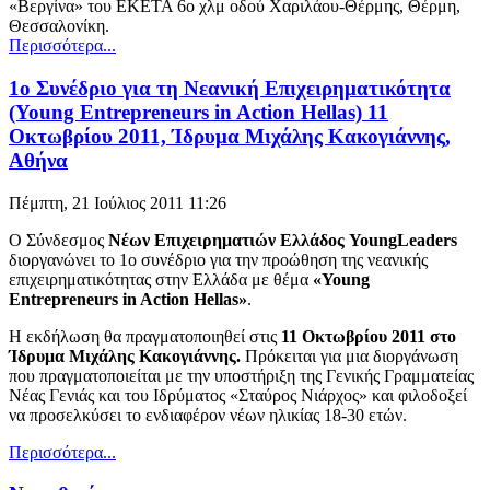
«Βεργίνα» του ΕΚΕΤΑ 6ο χλμ οδού Χαριλάου-Θέρμης, Θέρμη,
Θεσσαλονίκη.
Περισσότερα...
1ο Συνέδριο για τη Νεανική Επιχειρηματικότητα
(Young Entrepreneurs in Action Hellas) 11
Οκτωβρίου 2011, Ίδρυμα Μιχάλης Κακογιάννης,
Αθήνα
Πέμπτη, 21 Ιούλιος 2011 11:26
Ο Σύνδεσμος
Νέων Επιχειρηματιών Ελλάδος
YoungLeaders
διοργανώνει το 1ο συνέδριο για την προώθηση της νεανικής
επιχειρηματικότητας στην Ελλάδα με θέμα
«Young
Entrepreneurs in Action Hellas»
.
Η εκδήλωση θα πραγματοποιηθεί στις
11 Οκτωβρίου 2011 στο
Ίδρυμα Μιχάλης Κακογιάννης.
Πρόκειται για μια διοργάνωση
που πραγματοποιείται με την υποστήριξη της Γενικής Γραμματείας
Νέας Γενιάς και του Ιδρύματος «Σταύρος Νιάρχος» και φιλοδοξεί
να προσελκύσει το ενδιαφέρον νέων ηλικίας 18-30 ετών.
Περισσότερα...