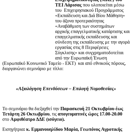
ΤΕΙ Λάρισας
που υλοποιείται μέσω
του Επιχειρησιακού Προγράμματος
«Εκπαίδευση και Διά Βίου Μάθηση»
του άξονα προτεραιότητας
«Αναβάθμιση των συστημάτων
αρχικής επαγγελματικής κατάρτισης και
επαγγελματικής εκπαίδευσης και
σύνδεση της εκπαίδευσης με την αγορά
εργασίας στις 8 Περιφέρειες
Σύγκλισης» και συγχρηματοδοτείται
από την Ευρωπαϊκή Ένωση
(Ευρωπαϊκό Κοινωνικό Ταμείο - ΕΚΤ) και από εθνικούς πόρους,
διοργανώνει σεμινάριο με τίτλο:
«Αξιολόγηση Επενδύσεων – Επιλογή Νομοθεσίας»
Το σεμινάριο θα διεξαχθεί την
Παρασκευή 21 Οκτωβρίου έως
Τετάρτη 26 Οκτωβρίου
, τις
απογευματινές ώρες 17.00-20.00
στο
Αμφιθέατρο ΔΔΕ (ισόγειο).
Εισηγήτρια
: κ.
Εμμανουηλίδου Μαρία, Γεωπόνος Αγροτικής