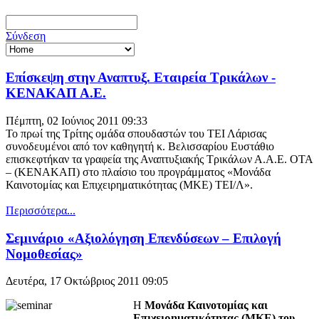
Σύνδεση
Επίσκεψη στην Αναπτυξ. Εταιρεία Τρικάλων -
ΚΕΝΑΚΑΠ Α.Ε.
Πέμπτη, 02 Ιούνιος 2011 09:33
Το πρωί της Τρίτης ομάδα σπουδαστών του ΤΕΙ Λάρισας
συνοδευμένοι από τον καθηγητή κ. Βελισσαρίου Ευστάθιο
επισκεφτήκαν τα γραφεία της Αναπτυξιακής Τρικάλων Α.Α.Ε. ΟΤΑ
– (ΚΕΝΑΚΑΠ) στο πλαίσιο του προγράμματος «Μονάδα
Καινοτομίας και Επιχειρηματικότητας (ΜΚΕ) ΤΕΙ/Λ».
Περισσότερα...
Σεμινάριο «Αξιολόγηση Επενδύσεων – Επιλογή
Νομοθεσίας»
Δευτέρα, 17 Οκτώβριος 2011 09:05
Η
Μονάδα Καινοτομίας και
Επιχειρηματικότητας (ΜΚΕ) του