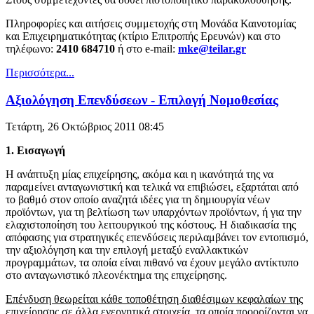
Πληροφορίες και αιτήσεις συμμετοχής στη Μονάδα Καινοτομίας
και Επιχειρηματικότητας (κτίριο Επιτροπής Ερευνών) και στο
τηλέφωνο:
2410 684710
ή στο e-mail:
mke@teilar.gr
Περισσότερα...
Αξιολόγηση Επενδύσεων - Επιλογή Νομοθεσίας
Τετάρτη, 26 Οκτώβριος 2011 08:45
1.
Εισαγωγή
Η ανάπτυξη µίας επιχείρησης, ακόμα και η ικανότητά της να
παραμείνει ανταγωνιστική και τελικά να επιβιώσει, εξαρτάται από
το βαθμό στον οποίο αναζητά ιδέες για τη δημιουργία νέων
προϊόντων, για τη βελτίωση των υπαρχόντων προϊόντων, ή για την
ελαχιστοποίηση του λειτουργικού της κόστους. Η διαδικασία της
απόφασης για στρατηγικές επενδύσεις περιλαμβάνει τον εντοπισμό,
την αξιολόγηση και την επιλογή μεταξύ εναλλακτικών
προγραµµάτων, τα οποία είναι πιθανό να έχουν μεγάλο αντίκτυπο
στο ανταγωνιστικό πλεονέκτημα της επιχείρησης.
Επένδυση θεωρείται κάθε τοποθέτηση διαθέσιμων κεφαλαίων της
επιχείρησης σε άλλα ενεργητικά στοιχεία, τα οποία προορίζονται να