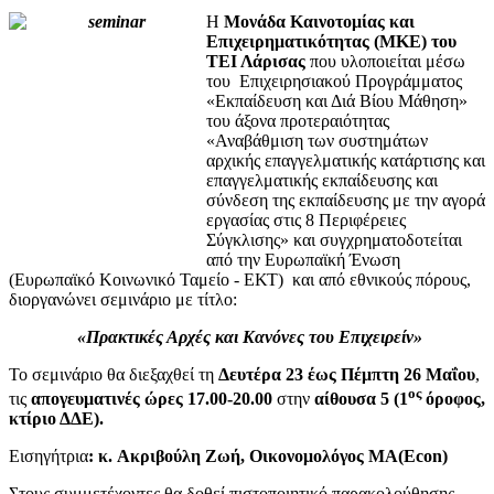
Η
Μονάδα Καινοτομίας και
Επιχειρηματικότητας (ΜΚΕ) του
ΤΕΙ Λάρισας
που υλοποιείται μέσω
του Επιχειρησιακού Προγράμματος
«Εκπαίδευση και Διά Βίου Μάθηση»
του άξονα προτεραιότητας
«Αναβάθμιση των συστημάτων
αρχικής επαγγελματικής κατάρτισης και
επαγγελματικής εκπαίδευσης και
σύνδεση της εκπαίδευσης με την αγορά
εργασίας στις 8 Περιφέρειες
Σύγκλισης» και συγχρηματοδοτείται
από την Ευρωπαϊκή Ένωση
(Ευρωπαϊκό Κοινωνικό Ταμείο - ΕΚΤ) και από εθνικούς πόρους,
διοργανώνει σεμινάριο με τίτλο:
«Πρακτικές Αρχές και Κανόνες του Επιχειρείν»
Το σεμινάριο θα διεξαχθεί τη
Δευτέρα 23 έως Πέμπτη 26 Μαΐου
,
ος
τις
απογευματινές ώρες 17.00-20.00
στην
αίθουσα 5 (1
όροφος,
κτίριο ΔΔΕ).
Εισηγήτρια
: κ.
Ακριβούλη Ζωή, Οικονομολόγος
MA(
Econ)
Στους συμμετέχοντες θα δοθεί πιστοποιητικό παρακολούθησης.