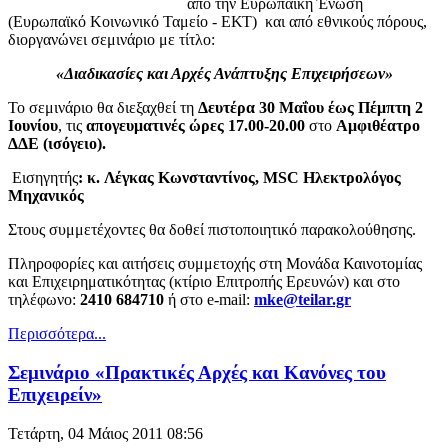
από την Ευρωπαϊκή Ένωση
(Ευρωπαϊκό Κοινωνικό Ταμείο - ΕΚΤ) και από εθνικούς πόρους,
διοργανώνει σεμινάριο με τίτλο:
«Διαδικασίες και Αρχές Ανάπτυξης Επιχειρήσεων»
Το σεμινάριο θα διεξαχθεί τη
Δευτέρα 30 Μαΐου έως Πέμπτη 2
Ιουνίου
, τις
απογευματινές ώρες 17.00-20.00
στο
Αμφιθέατρο
ΔΔΕ (ισόγειο).
Εισηγητής
: κ.
Λέγκας Κωνσταντίνος,
MSC Ηλεκτρολόγος
Μηχανικός
Στους συμμετέχοντες θα δοθεί πιστοποιητικό παρακολούθησης.
Πληροφορίες και αιτήσεις συμμετοχής στη Μονάδα Καινοτομίας
και Επιχειρηματικότητας (κτίριο Επιτροπής Ερευνών) και στο
τηλέφωνο:
2410 684710
ή στο e-mail:
mke@teilar.gr
Περισσότερα...
Σεμινάριο «Πρακτικές Αρχές και Κανόνες του
Επιχειρείν»
Τετάρτη, 04 Μάιος 2011 08:56