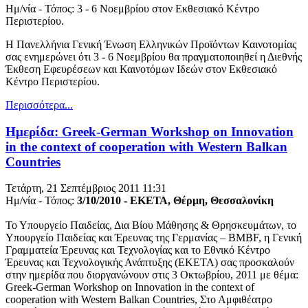
Ημ/νία - Τόπος: 3 - 6 Νοεμβρίου στον Εκθεσιακό Κέντρο
Περιστερίου.
Η Πανελλήνια Γενική Ένωση Ελληνικών Προϊόντων Καινοτομίας
σας ενημερώνει ότι 3 - 6 Νοεμβρίου θα πραγματοποιηθεί η Διεθνής
Έκθεση Εφευρέσεων και Καινοτόμων Ιδεών στον Εκθεσιακό
Κέντρο Περιστερίου.
Περισσότερα...
Ημερίδα: Greek-German Workshop on Innovation
in the context of cooperation with Western Balkan
Countries
Τετάρτη, 21 Σεπτέμβριος 2011 11:31
Ημ/νία - Τόπος:
3/10/2010 - ΕΚΕΤΑ, Θέρμη, Θεσσαλονίκη
Το Υπουργείο Παιδείας, Δια Βίου Μάθησης & Θρησκευμάτων, το
Υπουργείο Παιδείας και Έρευνας της Γερμανίας – BMBF, η Γενική
Γραμματεία Έρευνας και Τεχνολογίας και το Εθνικό Κέντρο
Έρευνας και Τεχνολογικής Ανάπτυξης (ΕΚΕΤΑ) σας προσκαλούν
στην ημερίδα που διοργανώνουν στις 3 Οκτωβρίου, 2011 με θέμα:
Greek-German Workshop on Innovation in the context of
cooperation with Western Balkan Countries, Στο Αμφιθέατρο