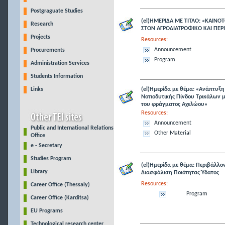
Postgraguate Studies
(el)ΗΜΕΡΙΔΑ ΜΕ ΤΙΤΛΟ: «ΚΑΙΝ
Research
ΣΤΟΝ ΑΓΡΟΔΙΑΤΡΟΦΙΚΟ ΚΑΙ ΠΕ
Projects
Resources:
Announcement
Procurements
Program
Administration Services
Students Information
Links
(el)Ημερίδα με θέμα: «Ανάπτυξη
Νοτιοδυτικής Πίνδου Τρικάλων 
του φράγματος Αχελώου»
Resources:
Announcement
Public and International Relations
Other Material
Office
e - Secretary
Studies Program
(el)Ημερίδα με θέμα: Περιβάλλον
Library
Διασφάλιση Ποιότητας Ύδατος
Resources:
Career Office (Thessaly)
Program
Career Office (Karditsa)
EU Programs
Technological research center