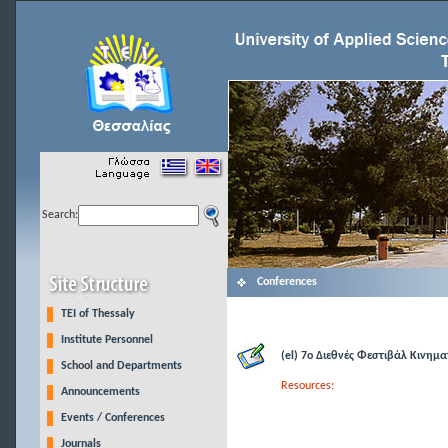
Search:
Conferences
TEI of Thessaly
Institute Personnel
(el) 7ο Διεθνές Φεστιβάλ Κινη
School and Departments
Resources:
Announcements
Events / Conferences
Journals