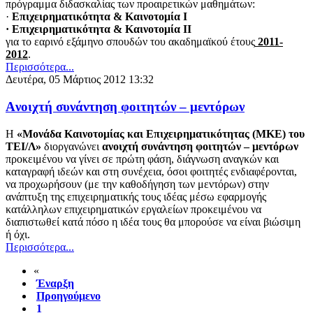
πρόγραμμα διδασκαλίας των προαιρετικών μαθημάτων:
·
Επιχειρηματικότητα & Καινοτομία Ι
· Επιχειρηματικότητα & Καινοτομία ΙΙ
για το εαρινό εξάμηνο σπουδών του ακαδημαϊκού έτους
2011-
2012
.
Περισσότερα...
Δευτέρα, 05 Μάρτιος 2012 13:32
Aνοιχτή συνάντηση φοιτητών – μεντόρων
Η
«Μονάδα Καινοτομίας και Επιχειρηματικότητας (ΜΚΕ) του
ΤΕΙ/Λ»
διοργανώνει
ανοιχτή συνάντηση φοιτητών – μεντόρων
προκειμένου να γίνει σε πρώτη φάση, διάγνωση αναγκών και
καταγραφή ιδεών και στη συνέχεια, όσοι φοιτητές ενδιαφέρονται,
να προχωρήσουν (με την καθοδήγηση των μεντόρων) στην
ανάπτυξη της επιχειρηματικής τους ιδέας μέσω εφαρμογής
κατάλληλων επιχειρηματικών εργαλείων προκειμένου να
διαπιστωθεί κατά πόσο η ιδέα τους θα μπορούσε να είναι βιώσιμη
ή όχι.
Περισσότερα...
«
Έναρξη
Προηγούμενο
1