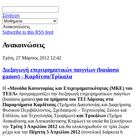
Σύνδεση
Ανακοινώσεις
Subscribe to this RSS feed
Ανακοινώσεις
Τρίτη, 27 Μάρτιος 2012 12:42
Διεξαγωγή επιχειρηματικών παιγνίων (business
games) - Καρδίτσα/Τρίκαλα
Η
«Μονάδα Καινοτομίας και Επιχειρηματικότητας (ΜΚΕ) του
ΤΕΙ/Λ»
προγραμματίζει την διεξαγωγή επιχειρηματικών παιγνίων
(business games)
για τα τμήματα του ΤΕΙ Λάρισας στα
Παραρτήματα Καρδίτσας
(Τμήματα Δασοπονίας και Διαχείρισης
Φυσικού Περιβάλλοντος, Σχεδιασμού – Τεχνολογίας Ξύλου και
Επίπλου, και Τεχνολογίας Τροφίμων)
και Τρικάλων
(Τμήμα
Ανακαίνισης και Αποκατάστασης Κτιρίων) τα οποία θα ξεκινήσουν
την
Τρίτη 3 Απριλίου 2012
και θα ολοκληρωθούν σε τρία 2ωρα
μέχρι και την
Πέμπτη 5 Απριλίου 2012
(συνολική διάρκεια 6