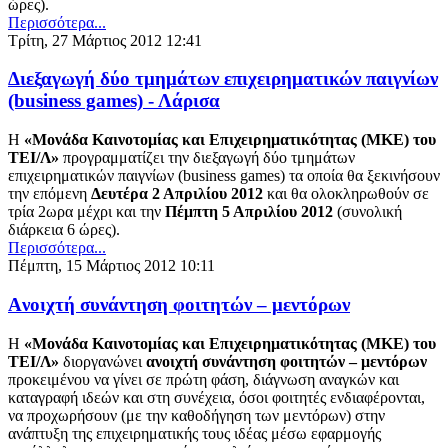
ώρες).
Περισσότερα...
Τρίτη, 27 Μάρτιος 2012 12:41
Διεξαγωγή δύο τμημάτων επιχειρηματικών παιγνίων
(business games) - Λάρισα
Η
«Μονάδα Καινοτομίας και Επιχειρηματικότητας (ΜΚΕ) του
ΤΕΙ/Λ»
προγραμματίζει την διεξαγωγή δύο τμημάτων
επιχειρηματικών παιγνίων (business games) τα οποία θα ξεκινήσουν
την επόμενη
Δευτέρα 2 Απριλίου 2012
και θα ολοκληρωθούν σε
τρία 2ωρα μέχρι και την
Πέμπτη 5 Απριλίου 2012
(συνολική
διάρκεια 6 ώρες).
Περισσότερα...
Πέμπτη, 15 Μάρτιος 2012 10:11
Aνοιχτή συνάντηση φοιτητών – μεντόρων
Η
«Μονάδα Καινοτομίας και Επιχειρηματικότητας (ΜΚΕ) του
ΤΕΙ/Λ»
διοργανώνει
ανοιχτή συνάντηση φοιτητών – μεντόρων
προκειμένου να γίνει σε πρώτη φάση, διάγνωση αναγκών και
καταγραφή ιδεών και στη συνέχεια, όσοι φοιτητές ενδιαφέρονται,
να προχωρήσουν (με την καθοδήγηση των μεντόρων) στην
ανάπτυξη της επιχειρηματικής τους ιδέας μέσω εφαρμογής